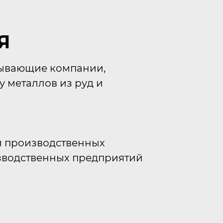
Я
ывающие компании,
 металлов из руд и
и производственных
зводственных предприятий