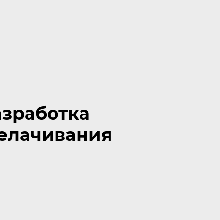
зработка
елачивания